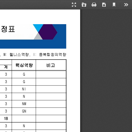
Current
Presentation
Open
Print
Download
Too
View
Mode
과정표
, W: 웰니스역량, I: 융복합창의역량
핵심역량
비고
계
3
G
3
G
3
NI
3
N
3
NW
3
GN
18
3
N