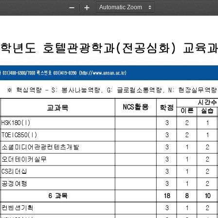
Zoom
Zoom
Zoom
Out
In
23학년도 호텔관광학과(전공심화) 교육
※ 핵심역량 - S: 봉사나눔역량, G: 글로컬소통역량, N: 현장실무역량
시간수
NCS활용
교과목
학점
이론
실습
HSK180(I)
3
2
1
TOEIC850(I)
3
2
1
소셜미디어관광컨텐츠개발
3
1
2
오더테이커실무
3
1
2
CS리더십
3
1
2
공정여행
3
1
2
6 과목
18
8
10
컨벤션기획
3
1
2