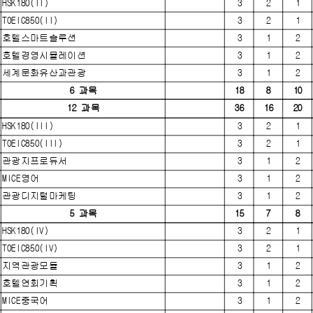
HSK180(II)
3
2
1
TOEIC850(II)
3
2
1
호텔스마트솔루션
3
1
2
호텔경영시뮬레이션
3
1
2
세계문화유산과관광
3
1
2
6 과목
18
8
10
12 과목
36
16
20
HSK180(III)
3
2
1
TOEIC850(III)
3
2
1
관광지프로듀서
3
1
2
MICE영어
3
1
2
관광디지털마케팅
3
1
2
5 과목
15
7
8
HSK180(IV)
3
2
1
TOEIC850(IV)
3
2
1
지역관광모듈
3
1
2
호텔연회기획
3
1
2
MICE중국어
3
1
2