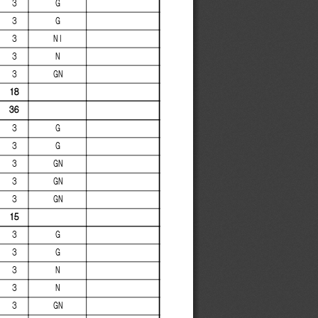
3
G
3
G
3
NI
3
N
3
GN
18
36
3
G
3
G
3
GN
3
GN
3
GN
15
3
G
3
G
3
N
3
N
3
GN