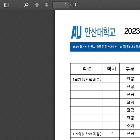
Page
of 1
Toggle
Find
Previous
Next
Sidebar
20
학년
학기
구분
1
전공
1년차(3학년과정)
전공
전공
전공
전공
전공
소계
2
전공
1년차(3학년과정)