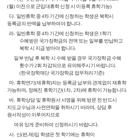
(
월
)
이전으로 군입대휴학 신청 시 미등록 휴학가능
)
다
.
일반휴학 중
4
차 기간에 신청하는 학생은 복학시
등록금의 반액을 납부하여야 합니다
.
라
.
일반휴학 중
4
차 기간에 신청하는 학생은
1
학기
수혜받은 국가장학금의 전액 또는 일부를 반납하고
복학 시 지급 받아야 합니다
.
일부 반납 후 복학 시 수혜 받을 경우 국가장학금 수혜
횟수가
2
회 차감되므로 유의해주시기 바랍니다
.
(
한국장학재단 국가장학금 업무처리기준
)
마
.
휴학연기
(
재휴학
)
자는 등록금 납부와 관계없이 재휴학
가능하며
,
정해진 휴학기간
(1
차
, 2
차
)
에
휴학이 가능합니다
.
바
.
휴학상담 및 휴학원서 서명을 위해 방문 전 반드시
지도교수님과 사전연락을 취하시기 바라며
,
상담 후
원서작성이 이루어지므로
여유 있게 준비하여 신청하시기 바랍니다
.
사
.
신
(
편
,
재
)
입 학생은 첫 학기에는 휴학이