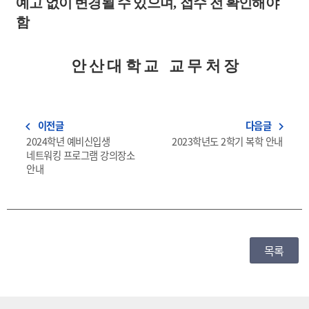
예고 없이 변경될 수 있으며
,
접수 전 확인해야
함
안 산 대 학 교 교 무 처 장
이전글
다음글
navigate_before
navigate_next
2024학년 예비신입생
2023학년도 2학기 복학 안내
네트워킹 프로그램 강의장소
안내
목록