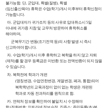
불가능함
.
단
,
군입대
,
특별
(
질병
),
특별
(
임신출산육아
)
휴학은 수업
(
학기
)
개시 이후부터 휴학신청이
가능합니다
.
아
.
군입대자가 귀가조치 등의 사유로 입대취소시
5
일
이내에 귀가증 지참 및 교무처 방문하여
휴학취소를
해야하며
,
군복무기간 변동
(
조기전역 등
)
의 사항 발생 시 즉시
신고하여야 합니다
.
자
.
수업
(
학기
)
개시 이후 휴학하고 복학을 하지 않고 자퇴
(
제적
)
를 할 경우 등록금은 미반환 또는
전액반환이 되지 않을
수 있습니다
.
차
.
복학전에 학과가 개편
(
명칭변경
,
수업연한변경
,
계열변경
,
폐과
,
통합
)
되어
복학학년의 교육과정이 없이 없는 학생은 개편된
학과로 자동 전과처리를 원칙으로 함.
카
.
연락처 정보를 확인하여 불일치 시 수정해야
함
(
전화번호
:
인트라넷 정보수정
,
집주소
:
주민등록
(
초
)
본