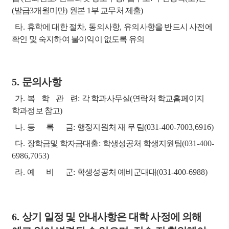
(
발급
3
개월미만
)
원본
1
부 교무처 제출
)
타
.
휴학에 대한 절차
,
동의사항
,
유의사항을 반드시 사전에
확인 및 숙지하여 불이익이 없도록 유의
5.
문의사항
가
.
복 학 관 련
:
각 학과사무실
(
연락처 학교홈페이지
학과정보 참고
)
나
.
등 록 금
:
행정지원처 재 무 팀
(031-400-7003,6916)
다
.
장학금및 학자금대출
:
학생성공처 학생지원팀
(031-400-
6986,7053)
라
.
예 비 군
:
학생성공처 예비군대대
(031-400-6988)
6.
상기 일정 및 안내사항은 대학 사정에 의해