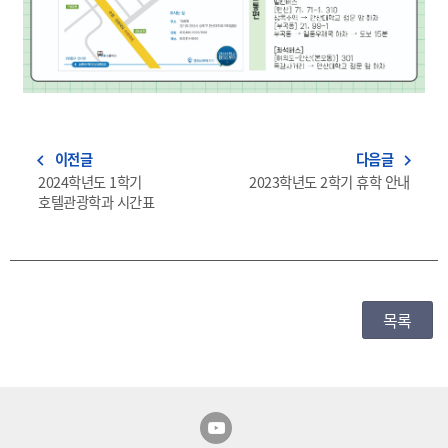
이전글
다음글
navigate_before
navigate_next
2024학년도 1학기
2023학년도 2학기 휴학 안내
호텔관광학과 시간표
목록