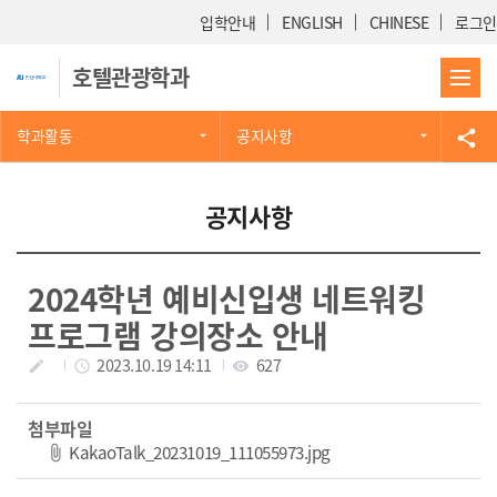
Skip Menu
입학안내
ENGLISH
CHINESE
로그인
호텔관광학과
학과활동
공지사항
share
공지사항
2024학년 예비신입생 네트워킹
프로그램 강의장소 안내
작성자
작성일
2023.10.19 14:11
조회수
627
create
access_time
visibility
첨부파일
파일 다운로드
KakaoTalk_20231019_111055973.jpg